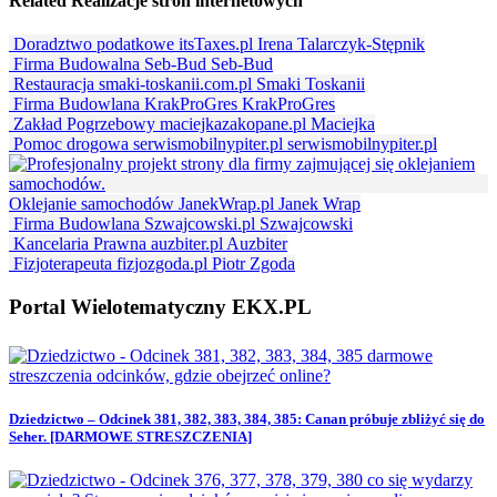
Related
Realizacje stron internetowych
Doradztwo podatkowe itsTaxes.pl
Irena Talarczyk-Stępnik
Firma Budowalna Seb-Bud
Seb-Bud
Restauracja smaki-toskanii.com.pl
Smaki Toskanii
Firma Budowlana KrakProGres
KrakProGres
Zakład Pogrzebowy maciejkazakopane.pl
Maciejka
Pomoc drogowa serwismobilnypiter.pl
serwismobilnypiter.pl
Oklejanie samochodów JanekWrap.pl
Janek Wrap
Firma Budowlana Szwajcowski.pl
Szwajcowski
Kancelaria Prawna auzbiter.pl
Auzbiter
Fizjoterapeuta fizjozgoda.pl
Piotr Zgoda
Portal Wielotematyczny EKX.PL
Dziedzictwo – Odcinek 381, 382, 383, 384, 385: Canan próbuje zbliżyć się do
Seher. [DARMOWE STRESZCZENIA]