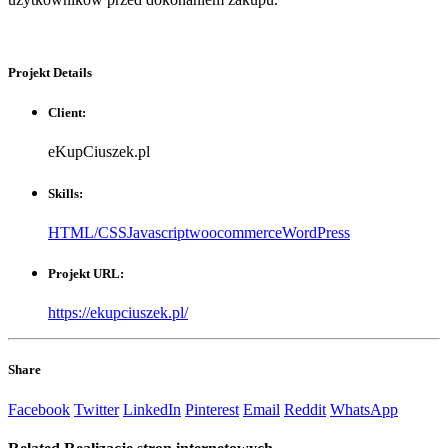
Projekt
Details
Client:
eKupCiuszek.pl
Skills:
HTML/CSS
Javascript
woocommerce
WordPress
Projekt URL:
https://ekupciuszek.pl/
Share
Facebook
Twitter
LinkedIn
Pinterest
Email
Reddit
WhatsApp