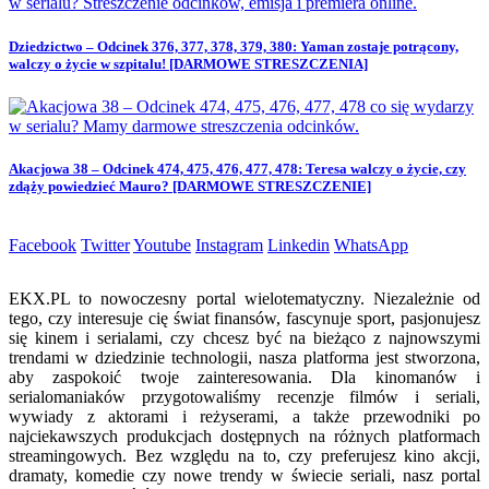
Dziedzictwo – Odcinek 376, 377, 378, 379, 380: Yaman zostaje potrącony,
walczy o życie w szpitalu! [DARMOWE STRESZCZENIA]
Akacjowa 38 – Odcinek 474, 475, 476, 477, 478: Teresa walczy o życie, czy
zdąży powiedzieć Mauro? [DARMOWE STRESZCZENIE]
Facebook
Twitter
Youtube
Instagram
Linkedin
WhatsApp
EKX.PL to nowoczesny portal wielotematyczny. Niezależnie od
tego, czy interesuje cię świat finansów, fascynuje sport, pasjonujesz
się kinem i serialami, czy chcesz być na bieżąco z najnowszymi
trendami w dziedzinie technologii, nasza platforma jest stworzona,
aby zaspokoić twoje zainteresowania. Dla kinomanów i
serialomaniaków przygotowaliśmy recenzje filmów i seriali,
wywiady z aktorami i reżyserami, a także przewodniki po
najciekawszych produkcjach dostępnych na różnych platformach
streamingowych. Bez względu na to, czy preferujesz kino akcji,
dramaty, komedie czy nowe trendy w świecie seriali, nasz portal